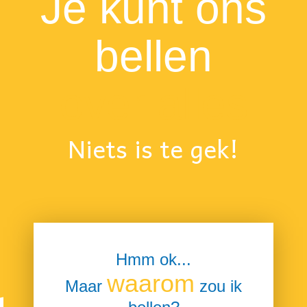
Je kunt ons
bellen
over alles
Niets is te gek!
Hmm ok...
waarom
Maar
zou ik